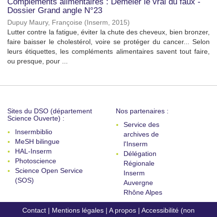
Compléments alimentaires : Démêler le vrai du faux -
Dossier Grand angle N°23
Dupuy Maury, Françoise
(
Inserm
,
2015
)
Lutter contre la fatigue, éviter la chute des cheveux, bien bronzer,
faire baisser le cholestérol, voire se protéger du cancer... Selon
leurs étiquettes, les compléments alimentaires savent tout faire,
ou presque, pour ...
Sites du DSO (département
Nos partenaires :
Science Ouverte) :
Service des
Insermbiblio
archives de
MeSH bilingue
l'Inserm
HAL-Inserm
Délégation
Photoscience
Régionale
Science Open Service
Inserm
(SOS)
Auvergne
Rhône Alpes
Contact
|
Mentions légales
|
A propos
|
Accessibilité (non