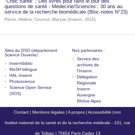
"Choc santé" : Des livres pour faire le tour des
questions de santé - Médecine/Sciences : 30 ans au
service de la recherche biomédicale (Bloc-notes N°23)
Perrin, Hélène
;
Cournut, Maryse
(
Inserm
,
2015
)
Sites du DSO (département
Nos partenaires :
Science Ouverte) :
Service des
Insermbiblio
archives de
MeSH bilingue
l'Inserm
HAL-Inserm
Délégation
Photoscience
Régionale
Science Open Service
Inserm
(SOS)
Auvergne
Rhône Alpes
Contact
|
Mentions légales
|
A propos
|
Accessibilité (non
Institut national de la santé et de la recherche médicale - 101, rue
conforme)
de Tolbiac | 75654 Paris Cedex 13