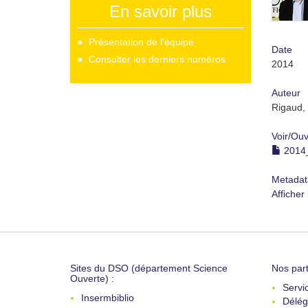
En savoir plus
Présentation de l'équipe
Date
Consulter les derniers numéros
2014
Auteur
Rigaud, 
Voir/
Ouv
2014_
Metadat
Afficher
Sites du DSO (département Science
Nos part
Ouverte) :
Servi
Insermbiblio
Délég