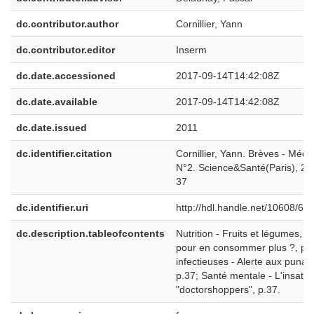
dc.contributor.author
Cornillier, Yann
dc.contributor.editor
Inserm
dc.date.accessioned
2017-09-14T14:42:08Z
dc.date.available
2017-09-14T14:42:08Z
dc.date.issued
2011
dc.identifier.citation
Cornillier, Yann. Brèves - Méd
N°2. Science&Santé(Paris), 201
37
dc.identifier.uri
http://hdl.handle.net/10608/68
dc.description.tableofcontents
Nutrition - Fruits et légumes, q
pour en consommer plus ?, p.3
infectieuses - Alerte aux punaise
p.37; Santé mentale - L'insatis
"doctorshoppers", p.37.