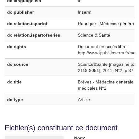
dc.language.iso
fr
dc.publisher
Inserm
dc.relation.ispartof
Rubrique : Médecine générale
dc.relation.ispartofseries
Science & Santé
dc.rights
Document en accès libre -
http://www.ipubli.inserm.fr/men
dc.source
Science&Santé [magazine papie
2119-9051], 2011, N°2, p.37
dc.title
Brèves - Médecine générale N°
médicales N°2
dc.type
Article
Fichier(s) constituant ce document
Nom: