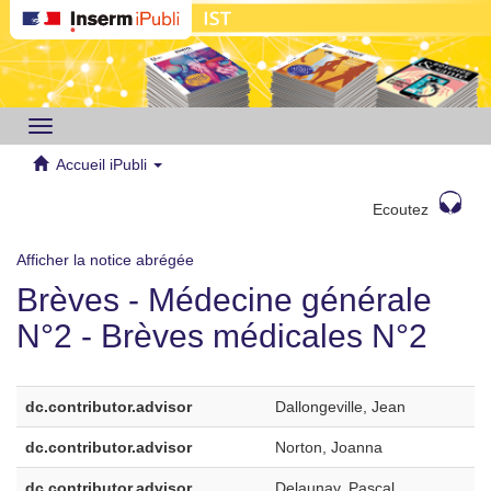
Toggle
navigation
Accueil iPubli
Ecoutez
Afficher la notice abrégée
Brèves - Médecine générale
N°2 - Brèves médicales N°2
dc.contributor.advisor
Dallongeville, Jean
dc.contributor.advisor
Norton, Joanna
dc.contributor.advisor
Delaunay, Pascal