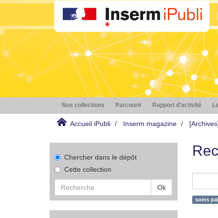
Nos collections
Parcourir
Rapport d'activité
Le
Accueil iPubli
Inserm magazine
[Archive
Rec
Chercher dans le dépôt
Cette collection
Ok
soins pal