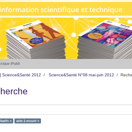
xique iPubli
s] Science&Santé 2012
Science&Santé N°08 mai-juin 2012
Reche
herche
liatifs ×
aide à mourir ×