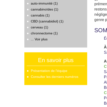
auto-immunité (1)
prémen
restons
cannabinoïdes (1)
néglige
cannabis (1)
genre p
CBD (cannabidiol) (1)
cerveau (1)
SOM
chronnectome (1)
É
... Voir plus
À
S
En savoir plus
A
C
Présentation de l'équipe
S
Consulter les derniers numéros
P
A
B
C
P
B