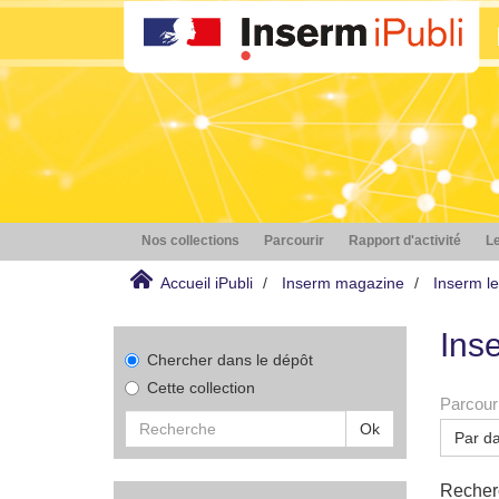
Nos collections
Parcourir
Rapport d'activité
Le
Accueil iPubli
Inserm magazine
Inserm l
Ins
Chercher dans le dépôt
Cette collection
Parcouri
Ok
Par da
Recherc