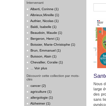
Intervenant
Alberti, Corinne (1)
Albrieux,Mireille (1)
Authier, Nicolas (1)
Baldi, Isabelle (1)
Beaudoin, Maude (1)
Bergeron, Henri (1)
Boissier, Marie-Christophe (1)
Brun, Emmanuel (1)
Buisson, Alain (1)
Chevallier, Coralie (1)
... Voir plus
Sant
Découvrir cette collection par mots-
clés
Nous di
cancer (2)
large é
agriculture (1)
des pro
allergologie (1)
sans li
Alzheimer (1)
gynéco