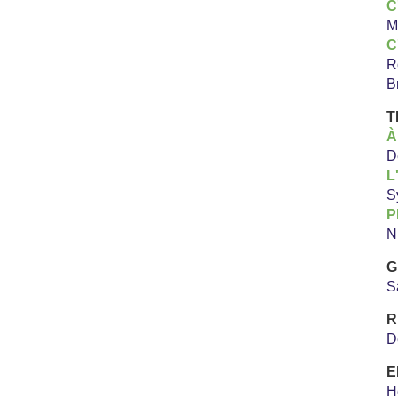
C
M
C
R
B
T
À
D
L
S
P
N
G
S
R
D
E
H