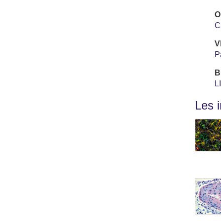
O
C
V
P
B
L
Les 