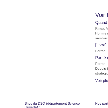
Voir 
Quand l
Ringa, V
Hormis d
semblera
[Livre]
Ferran, 
Parité 
Ferran, 
Depuis j
stratégi
Voir pl
Sites du DSO (département Science
Nos part
Ouverte) :