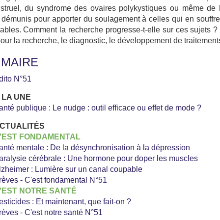
struel, du syndrome des ovaires polykystiques ou même de l’
 démunis pour apporter du soulagement à celles qui en souffre
ables. Comment la recherche progresse-t-elle sur ces sujets ? Q
our la recherche, le diagnostic, le développement de traitement
MAIRE
dito N°51
 LA UNE
anté publique : Le nudge : outil efficace ou effet de mode ?
CTUALITÉS
'EST FONDAMENTAL
anté mentale : De la désynchronisation à la dépression
aralysie cérébrale : Une hormone pour doper les muscles
lzheimer : Lumière sur un canal coupable
rèves - C'est fondamental N°51
'EST NOTRE SANTÉ
esticides : Et maintenant, que fait-on ?
rèves - C'est notre santé N°51