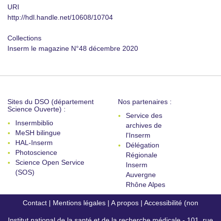
URI
http://hdl.handle.net/10608/10704
Collections
Inserm le magazine N°48 décembre 2020
Sites du DSO (département
Nos partenaires :
Science Ouverte) :
Service des
Insermbiblio
archives de
MeSH bilingue
l'Inserm
HAL-Inserm
Délégation
Photoscience
Régionale
Science Open Service
Inserm
(SOS)
Auvergne
Rhône Alpes
Contact
|
Mentions légales
|
A propos
|
Accessibilité (non
Institut national de la santé et de la recherche médicale - 101, rue
conforme)