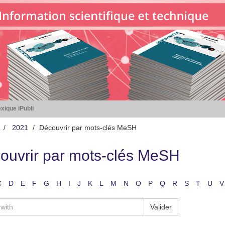
xique iPubli
2021
Découvrir par mots-clés MeSH
ouvrir par mots-clés MeSH
C
D
E
F
G
H
I
J
K
L
M
N
O
P
Q
R
S
T
U
V
Valider