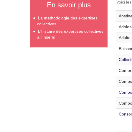
Voici le
En savoir plus
Abstine
La méthodologie des expertises
collectives
Adoles
L'histoire des expertises collectives
à l'Inserm
Adulte 
Boisson
Collec
Comorb
Compor
Compor
Compor
Consom