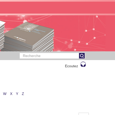
Ecoutez
W
X
Y
Z