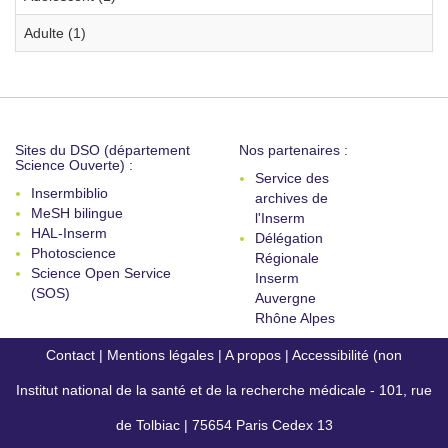
Adulte (1)
Sites du DSO (département
Nos partenaires :
Science Ouverte) :
Service des
Insermbiblio
archives de
MeSH bilingue
l'Inserm
HAL-Inserm
Délégation
Photoscience
Régionale
Science Open Service
Inserm
(SOS)
Auvergne
Rhône Alpes
Contact
|
Mentions légales
|
A propos
|
Accessibilité (non
Institut national de la santé et de la recherche médicale - 101, rue
conforme)
de Tolbiac | 75654 Paris Cedex 13