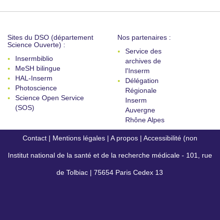
Sites du DSO (département
Nos partenaires :
Science Ouverte) :
Service des
Insermbiblio
archives de
MeSH bilingue
l'Inserm
HAL-Inserm
Délégation
Photoscience
Régionale
Science Open Service
Inserm
(SOS)
Auvergne
Rhône Alpes
Contact
|
Mentions légales
|
A propos
|
Accessibilité (non
Institut national de la santé et de la recherche médicale - 101, rue
conforme)
de Tolbiac | 75654 Paris Cedex 13