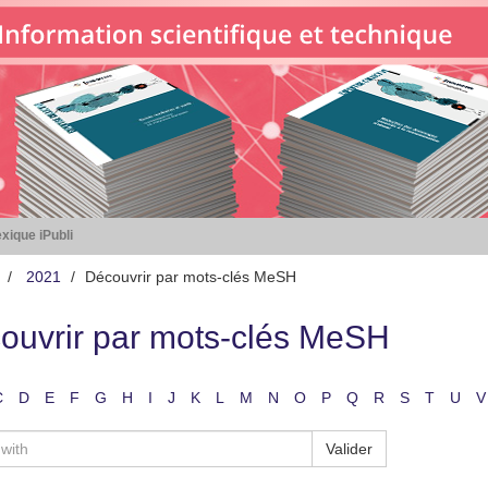
xique iPubli
2021
Découvrir par mots-clés MeSH
ouvrir par mots-clés MeSH
C
D
E
F
G
H
I
J
K
L
M
N
O
P
Q
R
S
T
U
V
Valider