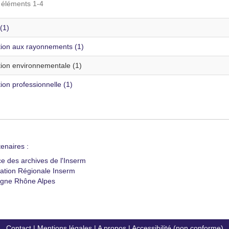
s éléments 1-4
(1)
tion aux rayonnements (1)
tion environnementale (1)
ion professionnelle (1)
enaires :
ce des archives de l'Inserm
ation Régionale Inserm
gne Rhône Alpes
Contact
|
Mentions légales
|
A propos
|
Accessibilité (non conforme)