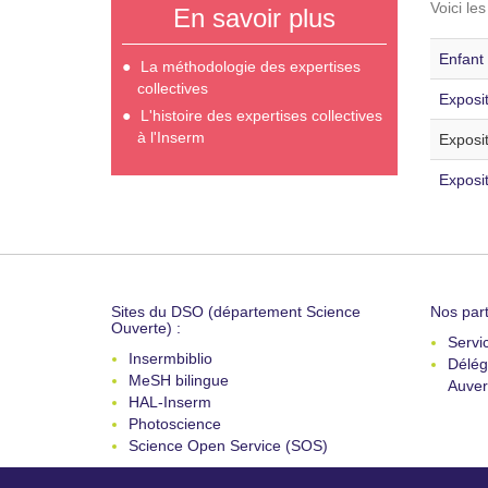
Voici le
En savoir plus
Enfant 
La méthodologie des expertises
collectives
Exposi
L'histoire des expertises collectives
à l'Inserm
Exposi
Exposit
Sites du DSO (département Science
Nos part
Ouverte) :
Servi
Insermbiblio
Délég
MeSH bilingue
Auver
HAL-Inserm
Photoscience
Science Open Service (SOS)