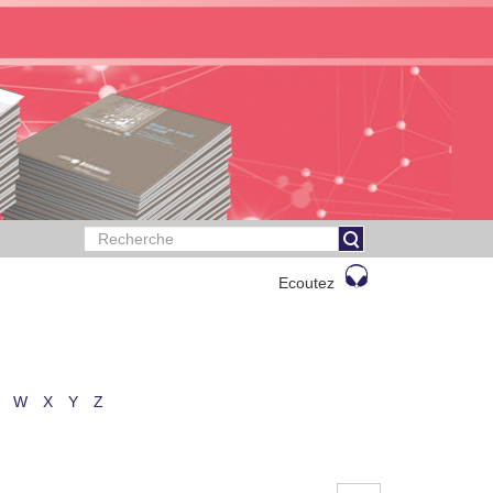
Ecoutez
W
X
Y
Z