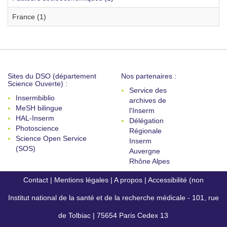
France (1)
Sites du DSO (département
Nos partenaires :
Science Ouverte) :
Service des
Insermbiblio
archives de
MeSH bilingue
l'Inserm
HAL-Inserm
Délégation
Photoscience
Régionale
Science Open Service
Inserm
(SOS)
Auvergne
Rhône Alpes
Contact
|
Mentions légales
|
A propos
|
Accessibilité (non
Institut national de la santé et de la recherche médicale - 101, rue
conforme)
de Tolbiac | 75654 Paris Cedex 13