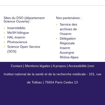
Sites du DSO (département
Nos partenaires :
Science Ouverte) :
Service des
Insermbiblio
archives de
MeSH bilingue
l'Inserm
HAL-Inserm
Délégation
Photoscience
Régionale
Science Open Service
Inserm
(SOS)
Auvergne
Rhône Alpes
Contact
|
Mentions légales
|
A propos
|
Accessibilité (non
Institut national de la santé et de la recherche médicale - 101, rue
conforme)
de Tolbiac | 75654 Paris Cedex 13