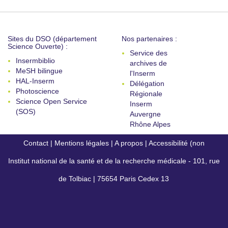
Sites du DSO (département
Nos partenaires :
Science Ouverte) :
Service des
Insermbiblio
archives de
MeSH bilingue
l'Inserm
HAL-Inserm
Délégation
Photoscience
Régionale
Science Open Service
Inserm
(SOS)
Auvergne
Rhône Alpes
Contact
|
Mentions légales
|
A propos
|
Accessibilité (non
Institut national de la santé et de la recherche médicale - 101, rue
conforme)
de Tolbiac | 75654 Paris Cedex 13