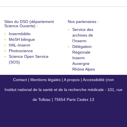
Sites du DSO (département
Nos partenaires :
Science Ouverte) :
Service des
Insermbiblio
archives de
MeSH bilingue
l'Inserm
HAL-Inserm
Délégation
Photoscience
Régionale
Science Open Service
Inserm
(SOS)
Auvergne
Rhône Alpes
Contact
|
Mentions légales
|
A propos
|
Accessibilité (non
Institut national de la santé et de la recherche médicale - 101, rue
conforme)
de Tolbiac | 75654 Paris Cedex 13