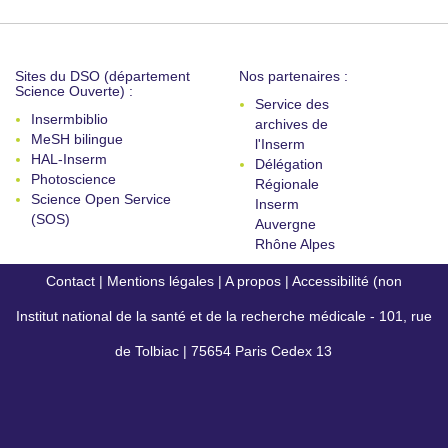
Sites du DSO (département
Nos partenaires :
Science Ouverte) :
Service des
Insermbiblio
archives de
MeSH bilingue
l'Inserm
HAL-Inserm
Délégation
Photoscience
Régionale
Science Open Service
Inserm
(SOS)
Auvergne
Rhône Alpes
Contact
|
Mentions légales
|
A propos
|
Accessibilité (non
Institut national de la santé et de la recherche médicale - 101, rue
conforme)
de Tolbiac | 75654 Paris Cedex 13