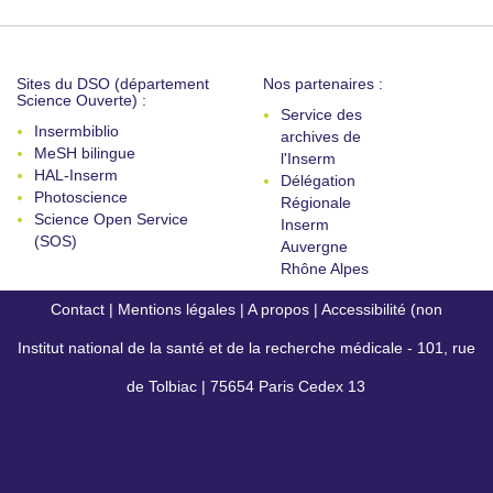
Sites du DSO (département
Nos partenaires :
Science Ouverte) :
Service des
Insermbiblio
archives de
MeSH bilingue
l'Inserm
HAL-Inserm
Délégation
Photoscience
Régionale
Science Open Service
Inserm
(SOS)
Auvergne
Rhône Alpes
Contact
|
Mentions légales
|
A propos
|
Accessibilité (non
Institut national de la santé et de la recherche médicale - 101, rue
conforme)
de Tolbiac | 75654 Paris Cedex 13