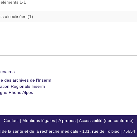
s éléments 1-1
s alcoolisées (1)
enaires :
ce des archives de l'Inserm
ation Régionale Inserm
gne Rhône Alpes
Contact
|
Mentions légales
|
A propos
|
Accessibilité (non conforme)
al de la santé et de la recherche médicale - 101, rue de Tolbiac | 7565