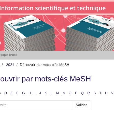
xique iPubli
2021
Découvrir par mots-clés MeSH
ouvrir par mots-clés MeSH
C
D
E
F
G
H
I
J
K
L
M
N
O
P
Q
R
S
T
U
V
Valider