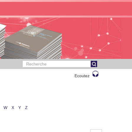
Ecoutez
W
X
Y
Z