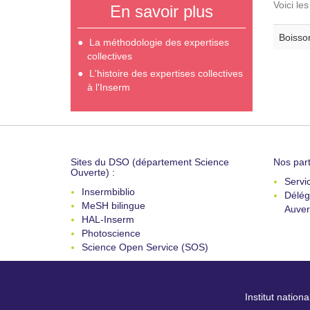
Voici le
En savoir plus
Boisson
La méthodologie des expertises
collectives
L'histoire des expertises collectives
à l'Inserm
Sites du DSO (département Science
Nos part
Ouverte) :
Servi
Insermbiblio
Délég
MeSH bilingue
Auver
HAL-Inserm
Photoscience
Science Open Service (SOS)
Institut nation