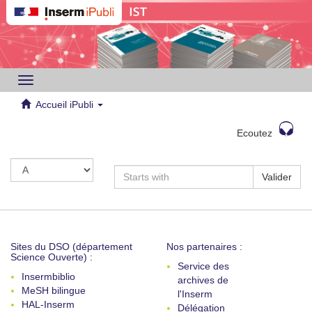
Toggle
navigation
Accueil iPubli
Ecoutez
Valider
Sites du DSO (département
Nos partenaires :
Science Ouverte) :
Service des
Insermbiblio
archives de
MeSH bilingue
l'Inserm
HAL-Inserm
Délégation