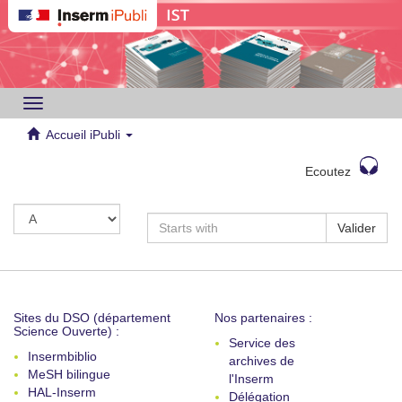
Toggle
navigation
Accueil iPubli
Ecoutez
Valider
Sites du DSO (département
Nos partenaires :
Science Ouverte) :
Service des
Insermbiblio
archives de
MeSH bilingue
l'Inserm
HAL-Inserm
Délégation