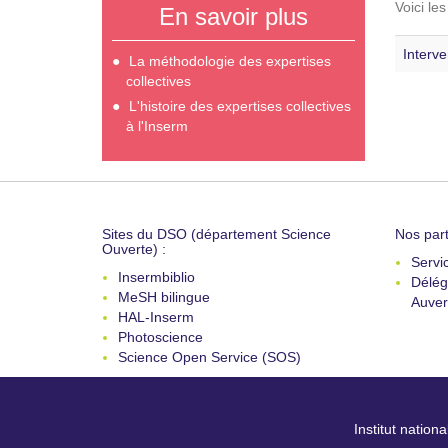
Voici le
En savoir plus
Interve
La méthodologie des expertises
collectives
L'histoire des expertises collectives
à l'Inserm
Sites du DSO (département Science
Nos part
Ouverte) :
Servi
Insermbiblio
Délég
MeSH bilingue
Auver
HAL-Inserm
Photoscience
Science Open Service (SOS)
Institut nation