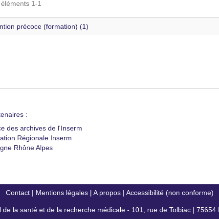
s éléments 1-1
ntion précoce (formation) (1)
enaires :
ce des archives de l'Inserm
ation Régionale Inserm
gne Rhône Alpes
Contact
|
Mentions légales
|
A propos
|
Accessibilité (non conforme)
al de la santé et de la recherche médicale - 101, rue de Tolbiac | 7565