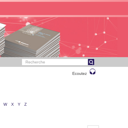
Ecoutez
W
X
Y
Z