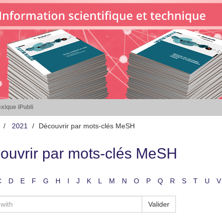
xique iPubli
2021
Découvrir par mots-clés MeSH
ouvrir par mots-clés MeSH
C
D
E
F
G
H
I
J
K
L
M
N
O
P
Q
R
S
T
U
V
Valider