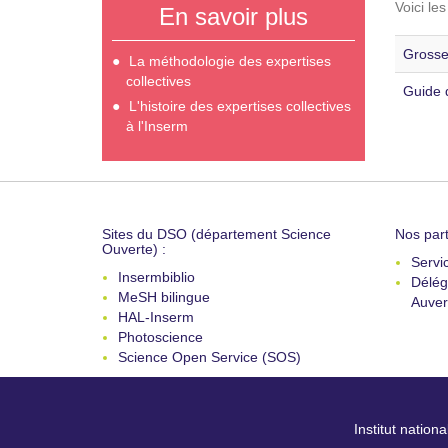
Voici le
En savoir plus
Grosse
La méthodologie des expertises
collectives
Guide 
L'histoire des expertises collectives
à l'Inserm
Sites du DSO (département Science
Nos part
Ouverte) :
Servi
Insermbiblio
Délég
MeSH bilingue
Auver
HAL-Inserm
Photoscience
Science Open Service (SOS)
Institut nation