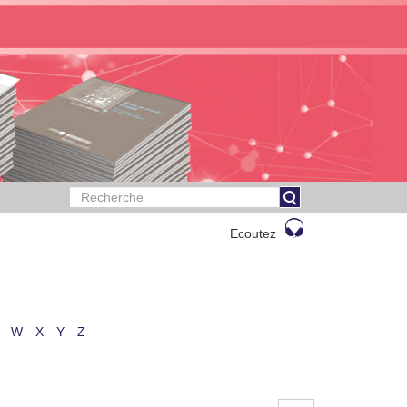
Ecoutez
W
X
Y
Z