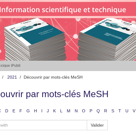
xique iPubli
2021
Découvrir par mots-clés MeSH
ouvrir par mots-clés MeSH
C
D
E
F
G
H
I
J
K
L
M
N
O
P
Q
R
S
T
U
V
Valider