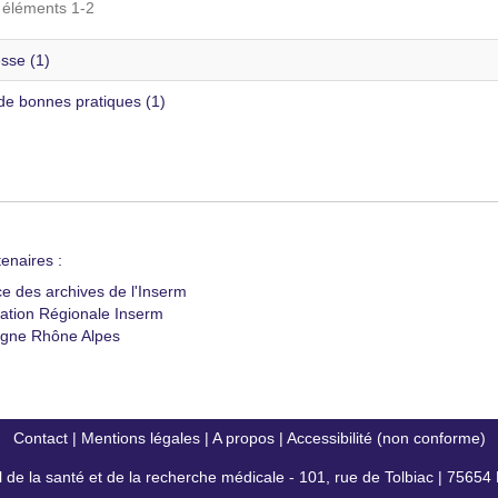
s éléments 1-2
sse (1)
de bonnes pratiques (1)
enaires :
ce des archives de l'Inserm
ation Régionale Inserm
gne Rhône Alpes
Contact
|
Mentions légales
|
A propos
|
Accessibilité (non conforme)
al de la santé et de la recherche médicale - 101, rue de Tolbiac | 7565