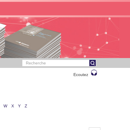
Ecoutez
W
X
Y
Z