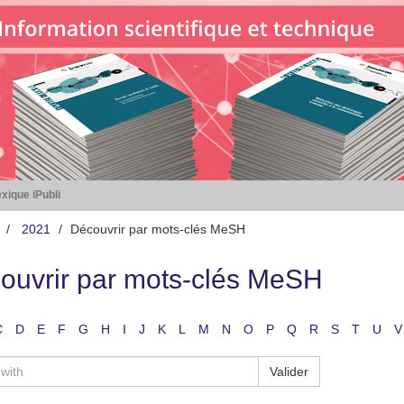
xique iPubli
2021
Découvrir par mots-clés MeSH
ouvrir par mots-clés MeSH
C
D
E
F
G
H
I
J
K
L
M
N
O
P
Q
R
S
T
U
V
Valider