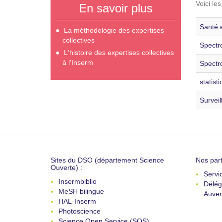
Voici le
En savoir plus
Santé 
La méthodologie des expertises
collectives
Spectr
L'histoire des expertises collectives
à l'Inserm
Spectr
statist
Surveil
Sites du DSO (département Science
Nos part
Ouverte) :
Servi
Insermbiblio
Délég
MeSH bilingue
Auver
HAL-Inserm
Photoscience
Science Open Service (SOS)