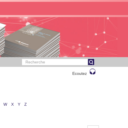
Ecoutez
W
X
Y
Z