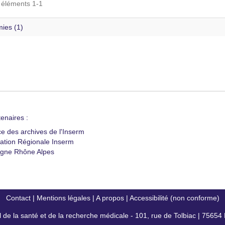
s éléments 1-1
ies (1)
enaires :
ce des archives de l'Inserm
ation Régionale Inserm
gne Rhône Alpes
Contact
|
Mentions légales
|
A propos
|
Accessibilité (non conforme)
al de la santé et de la recherche médicale - 101, rue de Tolbiac | 7565