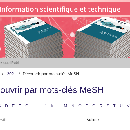
xique iPubli
2021
Découvrir par mots-clés MeSH
ouvrir par mots-clés MeSH
C
D
E
F
G
H
I
J
K
L
M
N
O
P
Q
R
S
T
U
V
Valider