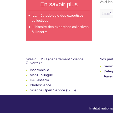
Voici le
En savoir plus
Leucém
La méthodologie des expertises
collectives
L'histoire des expertises collectives
à l'Inserm
Sites du DSO (département Science
Nos part
Ouverte) :
Servi
Insermbiblio
Délég
MeSH bilingue
Auver
HAL-Inserm
Photoscience
Science Open Service (SOS)
Institut nation