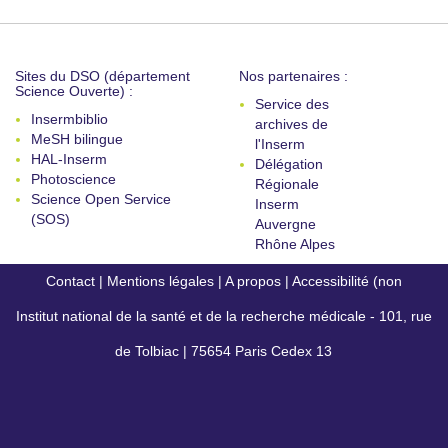
Sites du DSO (département
Nos partenaires :
Science Ouverte) :
Service des
Insermbiblio
archives de
MeSH bilingue
l'Inserm
HAL-Inserm
Délégation
Photoscience
Régionale
Science Open Service
Inserm
(SOS)
Auvergne
Rhône Alpes
Contact
|
Mentions légales
|
A propos
|
Accessibilité (non
Institut national de la santé et de la recherche médicale - 101, rue
conforme)
de Tolbiac | 75654 Paris Cedex 13