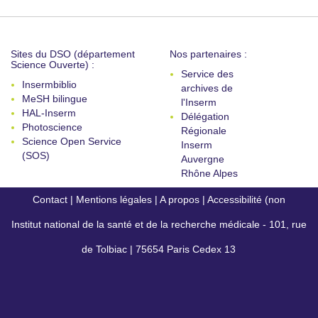
Sites du DSO (département
Nos partenaires :
Science Ouverte) :
Service des
Insermbiblio
archives de
MeSH bilingue
l'Inserm
HAL-Inserm
Délégation
Photoscience
Régionale
Science Open Service
Inserm
(SOS)
Auvergne
Rhône Alpes
Contact
|
Mentions légales
|
A propos
|
Accessibilité (non
Institut national de la santé et de la recherche médicale - 101, rue
conforme)
de Tolbiac | 75654 Paris Cedex 13