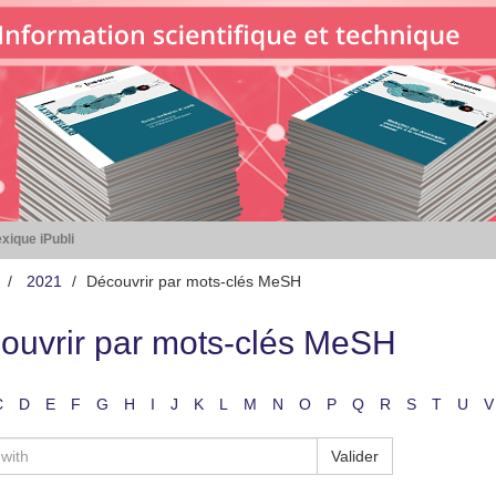
xique iPubli
2021
Découvrir par mots-clés MeSH
ouvrir par mots-clés MeSH
C
D
E
F
G
H
I
J
K
L
M
N
O
P
Q
R
S
T
U
V
Valider