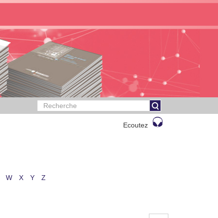
Ecoutez
W
X
Y
Z