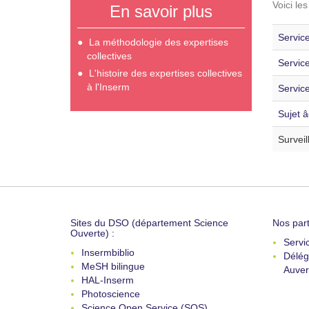
Voici le
En savoir plus
Service
La méthodologie des expertises
collectives
Servic
L'histoire des expertises collectives
à l'Inserm
Service
Sujet â
Surveil
Sites du DSO (département Science
Nos part
Ouverte) :
Servi
Insermbiblio
Délég
MeSH bilingue
Auver
HAL-Inserm
Photoscience
Science Open Service (SOS)