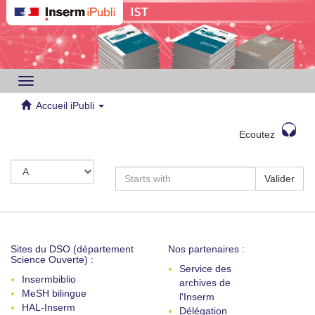
Toggle
navigation
Accueil iPubli
Ecoutez
Valider
Sites du DSO (département
Nos partenaires :
Science Ouverte) :
Service des
Insermbiblio
archives de
MeSH bilingue
l'Inserm
HAL-Inserm
Délégation