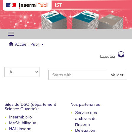
Toggle
navigation
Accueil iPubli
Ecoutez
Valider
Sites du DSO (département
Nos partenaires :
Science Ouverte) :
Service des
Insermbiblio
archives de
MeSH bilingue
l'Inserm
HAL-Inserm
Délégation