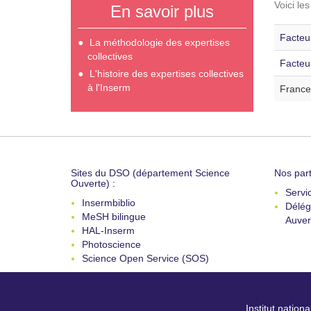
Voici le
En savoir plus
Facteur
La méthodologie des expertises
collectives
Facteu
L'histoire des expertises collectives
à l'Inserm
France
Sites du DSO (département Science
Nos part
Ouverte) :
Servi
Insermbiblio
Délég
MeSH bilingue
Auver
HAL-Inserm
Photoscience
Science Open Service (SOS)
Institut nation