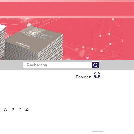
Ecoutez
W
X
Y
Z