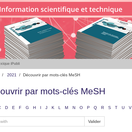
xique iPubli
2021
Découvrir par mots-clés MeSH
ouvrir par mots-clés MeSH
C
D
E
F
G
H
I
J
K
L
M
N
O
P
Q
R
S
T
U
V
Valider