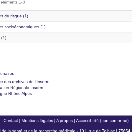
s éléments 1-3
s de risque (1)
rs socioéconomiques (1)
 (1)
enaires :
ce des archives de l'Inserm
ation Régionale Inserm
gne Rhône Alpes
Contact
|
Mentions légales
|
A propos
|
Accessibilité (non conforme)
al de la santé et de la recherche médicale - 101, rue de Tolbiac | 7565