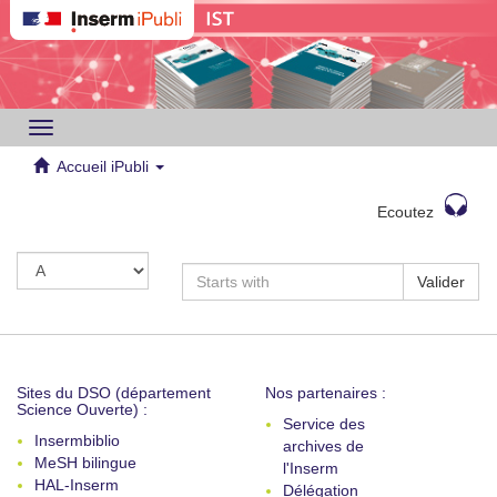
Toggle
navigation
Accueil iPubli
Ecoutez
Valider
Sites du DSO (département
Nos partenaires :
Science Ouverte) :
Service des
Insermbiblio
archives de
MeSH bilingue
l'Inserm
HAL-Inserm
Délégation