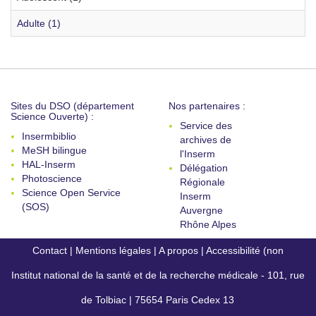
Adulte (1)
Sites du DSO (département
Nos partenaires :
Science Ouverte) :
Service des
Insermbiblio
archives de
MeSH bilingue
l'Inserm
HAL-Inserm
Délégation
Photoscience
Régionale
Science Open Service
Inserm
(SOS)
Auvergne
Rhône Alpes
Contact
|
Mentions légales
|
A propos
|
Accessibilité (non
Institut national de la santé et de la recherche médicale - 101, rue
conforme)
de Tolbiac | 75654 Paris Cedex 13