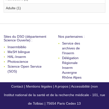
Adulte (1)
Sites du DSO (département
Nos partenaires :
Science Ouverte) :
Service des
Insermbiblio
archives de
MeSH bilingue
l'Inserm
HAL-Inserm
Délégation
Photoscience
Régionale
Science Open Service
Inserm
(SOS)
Auvergne
Rhône Alpes
Contact
|
Mentions légales
|
A propos
|
Accessibilité (non
Institut national de la santé et de la recherche médicale - 101, rue
conforme)
de Tolbiac | 75654 Paris Cedex 13