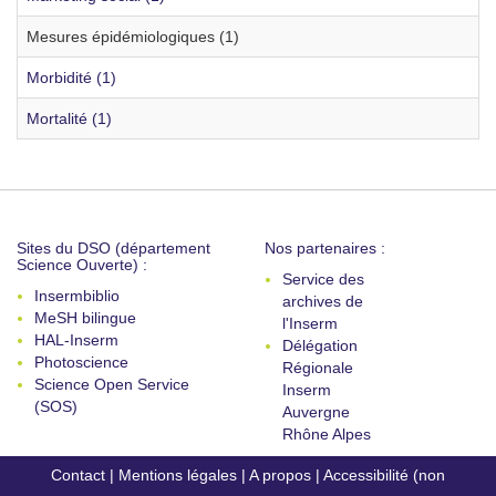
Mesures épidémiologiques (1)
Morbidité (1)
Mortalité (1)
Sites du DSO (département
Nos partenaires :
Science Ouverte) :
Service des
Insermbiblio
archives de
MeSH bilingue
l'Inserm
HAL-Inserm
Délégation
Photoscience
Régionale
Science Open Service
Inserm
(SOS)
Auvergne
Rhône Alpes
Contact
|
Mentions légales
|
A propos
|
Accessibilité (non