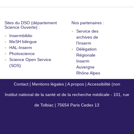
Sites du DSO (département
Nos partenaires :
Science Ouverte) :
Service des
Insermbiblio
archives de
MeSH bilingue
l'Inserm
HAL-Inserm
Délégation
Photoscience
Régionale
Science Open Service
Inserm
(SOS)
Auvergne
Rhône Alpes
Contact
|
Mentions légales
|
A propos
|
Accessibilité (non
Institut national de la santé et de la recherche médicale - 101, rue
conforme)
de Tolbiac | 75654 Paris Cedex 13