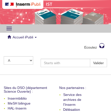
Toggle
navigation
Accueil iPubli
Ecoutez
Valider
Sites du DSO (département
Nos partenaires :
Science Ouverte) :
Service des
Insermbiblio
archives de
MeSH bilingue
l'Inserm
HAL-Inserm
Délégation