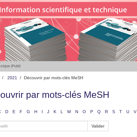
xique iPubli
2021
Découvrir par mots-clés MeSH
ouvrir par mots-clés MeSH
C
D
E
F
G
H
I
J
K
L
M
N
O
P
Q
R
S
T
U
V
Valider