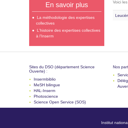
Voici le
En savoir plus
Leucém
La méthodologie des expertises
collectives
L'histoire des expertises collectives
à l'Inserm
Sites du DSO (département Science
Nos part
Ouverte) :
Servi
Insermbiblio
Délég
MeSH bilingue
Auver
HAL-Inserm
Photoscience
Science Open Service (SOS)
Institut nation