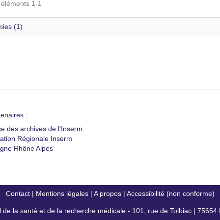
s éléments 1-1
ies (1)
enaires :
ce des archives de l'Inserm
ation Régionale Inserm
gne Rhône Alpes
Contact
|
Mentions légales
|
A propos
|
Accessibilité (non conforme)
al de la santé et de la recherche médicale - 101, rue de Tolbiac | 7565