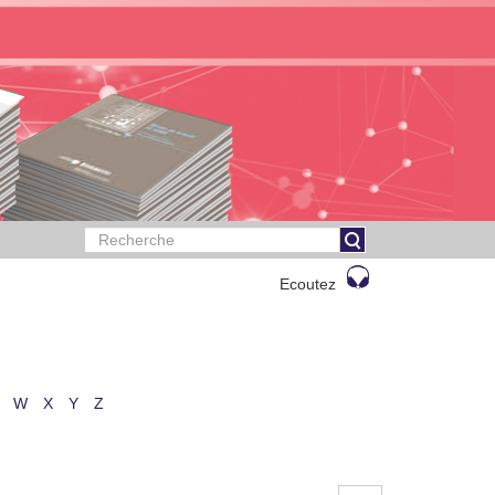
Ecoutez
W
X
Y
Z