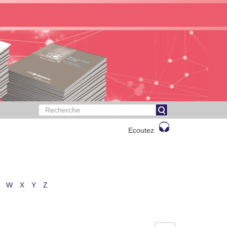
Ecoutez
W
X
Y
Z