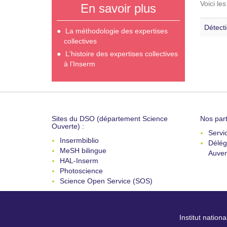
Voici le
En savoir plus
Détect
La méthodologie des expertises
collectives
L'histoire des expertises collectives
à l'Inserm
Sites du DSO (département Science
Nos part
Ouverte) :
Servi
Insermbiblio
Délég
MeSH bilingue
Auver
HAL-Inserm
Photoscience
Science Open Service (SOS)
Institut nation