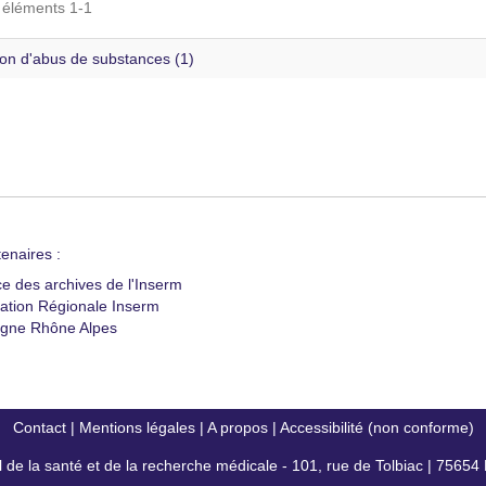
s éléments 1-1
ion d'abus de substances (1)
enaires :
ce des archives de l'Inserm
ation Régionale Inserm
gne Rhône Alpes
Contact
|
Mentions légales
|
A propos
|
Accessibilité (non conforme)
al de la santé et de la recherche médicale - 101, rue de Tolbiac | 7565