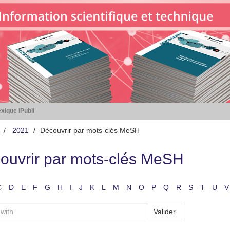
xique iPubli
2021
Découvrir par mots-clés MeSH
ouvrir par mots-clés MeSH
C
D
E
F
G
H
I
J
K
L
M
N
O
P
Q
R
S
T
U
V
Valider