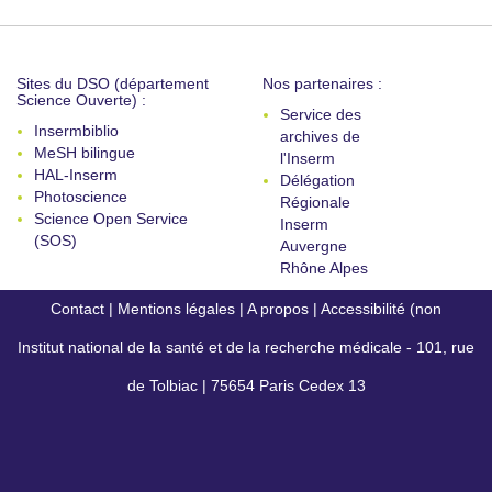
Sites du DSO (département
Nos partenaires :
Science Ouverte) :
Service des
Insermbiblio
archives de
MeSH bilingue
l'Inserm
HAL-Inserm
Délégation
Photoscience
Régionale
Science Open Service
Inserm
(SOS)
Auvergne
Rhône Alpes
Contact
|
Mentions légales
|
A propos
|
Accessibilité (non
Institut national de la santé et de la recherche médicale - 101, rue
conforme)
de Tolbiac | 75654 Paris Cedex 13