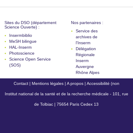
Sites du DSO (département
Nos partenaires :
Science Ouverte) :
Service des
Insermbiblio
archives de
MeSH bilingue
l'Inserm
HAL-Inserm
Délégation
Photoscience
Régionale
Science Open Service
Inserm
(SOS)
Auvergne
Rhône Alpes
Contact
|
Mentions légales
|
A propos
|
Accessibilité (non
Institut national de la santé et de la recherche médicale - 101, rue
conforme)
de Tolbiac | 75654 Paris Cedex 13