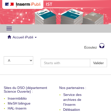
Toggle
navigation
Accueil iPubli
Ecoutez
Valider
Sites du DSO (département
Nos partenaires :
Science Ouverte) :
Service des
Insermbiblio
archives de
MeSH bilingue
l'Inserm
HAL-Inserm
Délégation