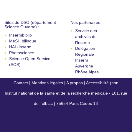
Sites du DSO (département
Nos partenaires :
Science Ouverte) :
Service des
Insermbiblio
archives de
MeSH bilingue
l'Inserm
HAL-Inserm
Délégation
Photoscience
Régionale
Science Open Service
Inserm
(SOS)
Auvergne
Rhône Alpes
Contact
|
Mentions légales
|
A propos
|
Accessibilité (non
Institut national de la santé et de la recherche médicale - 101, rue
conforme)
de Tolbiac | 75654 Paris Cedex 13