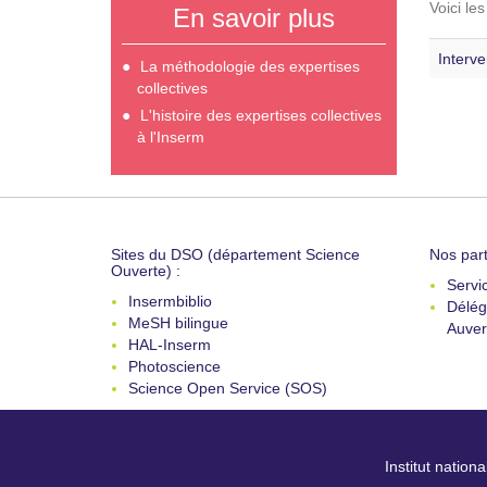
Voici le
En savoir plus
Interve
La méthodologie des expertises
collectives
L'histoire des expertises collectives
à l'Inserm
Sites du DSO (département Science
Nos part
Ouverte) :
Servi
Insermbiblio
Délég
MeSH bilingue
Auver
HAL-Inserm
Photoscience
Science Open Service (SOS)
Institut nation