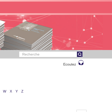
Ecoutez
W
X
Y
Z