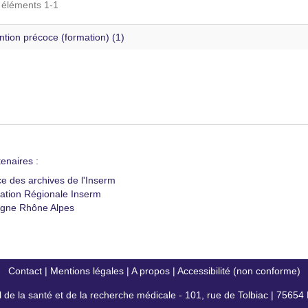
s éléments 1-1
ntion précoce (formation) (1)
enaires :
ce des archives de l'Inserm
ation Régionale Inserm
gne Rhône Alpes
Contact
|
Mentions légales
|
A propos
|
Accessibilité (non conforme)
al de la santé et de la recherche médicale - 101, rue de Tolbiac | 7565