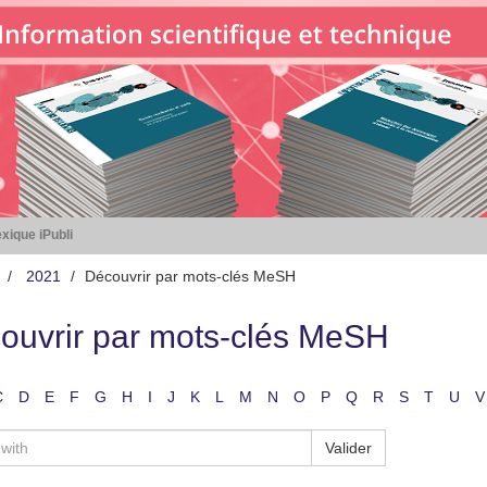
xique iPubli
2021
Découvrir par mots-clés MeSH
ouvrir par mots-clés MeSH
C
D
E
F
G
H
I
J
K
L
M
N
O
P
Q
R
S
T
U
V
Valider