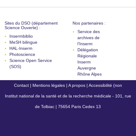
Sites du DSO (département
Nos partenaires :
Science Ouverte) :
Service des
Insermbiblio
archives de
MeSH bilingue
l'Inserm
HAL-Inserm
Délégation
Photoscience
Régionale
Science Open Service
Inserm
(SOS)
Auvergne
Rhône Alpes
Contact
|
Mentions légales
|
A propos
|
Accessibilité (non
Institut national de la santé et de la recherche médicale - 101, rue
conforme)
de Tolbiac | 75654 Paris Cedex 13