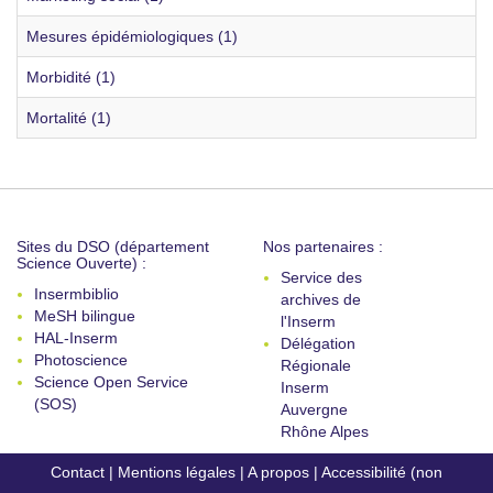
Mesures épidémiologiques (1)
Morbidité (1)
Mortalité (1)
Sites du DSO (département
Nos partenaires :
Science Ouverte) :
Service des
Insermbiblio
archives de
MeSH bilingue
l'Inserm
HAL-Inserm
Délégation
Photoscience
Régionale
Science Open Service
Inserm
(SOS)
Auvergne
Rhône Alpes
Contact
|
Mentions légales
|
A propos
|
Accessibilité (non