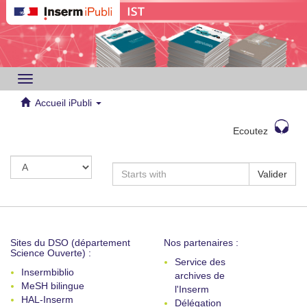
Toggle
navigation
Accueil iPubli
Ecoutez
Valider
Sites du DSO (département
Nos partenaires :
Science Ouverte) :
Service des
Insermbiblio
archives de
MeSH bilingue
l'Inserm
HAL-Inserm
Délégation