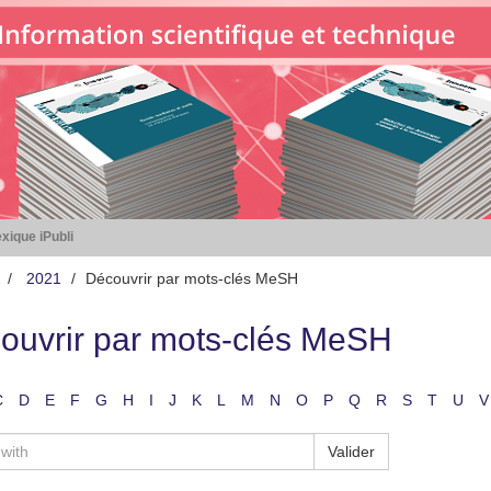
xique iPubli
2021
Découvrir par mots-clés MeSH
ouvrir par mots-clés MeSH
C
D
E
F
G
H
I
J
K
L
M
N
O
P
Q
R
S
T
U
V
Valider