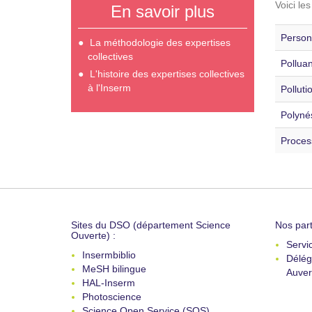
Voici le
En savoir plus
Personn
La méthodologie des expertises
collectives
Polluan
L'histoire des expertises collectives
à l'Inserm
Polluti
Polynés
Proces
Sites du DSO (département Science
Nos part
Ouverte) :
Servi
Insermbiblio
Délég
MeSH bilingue
Auver
HAL-Inserm
Photoscience
Science Open Service (SOS)