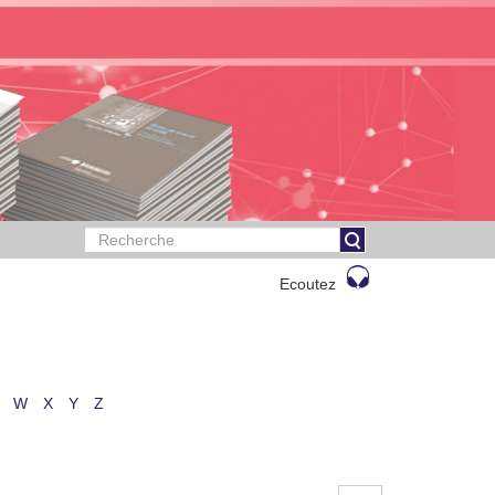
Ecoutez
W
X
Y
Z