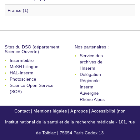
France (1)
Sites du DSO (département
Nos partenaires :
Science Ouverte) :
Service des
Insermbiblio
archives de
MeSH bilingue
l'Inserm
HAL-Inserm
Délégation
Photoscience
Régionale
Science Open Service
Inserm
(SOS)
Auvergne
Rhône Alpes
Contact
|
Mentions légales
|
A propos
|
Accessibilité (non
Institut national de la santé et de la recherche médicale - 101, rue
conforme)
de Tolbiac | 75654 Paris Cedex 13