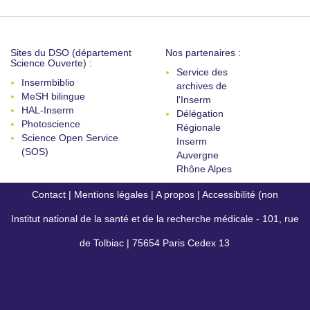
Sites du DSO (département
Nos partenaires :
Science Ouverte) :
Service des
Insermbiblio
archives de
MeSH bilingue
l'Inserm
HAL-Inserm
Délégation
Photoscience
Régionale
Science Open Service
Inserm
(SOS)
Auvergne
Rhône Alpes
Contact
|
Mentions légales
|
A propos
|
Accessibilité (non
Institut national de la santé et de la recherche médicale - 101, rue
conforme)
de Tolbiac | 75654 Paris Cedex 13