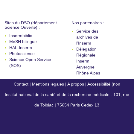
Sites du DSO (département
Nos partenaires :
Science Ouverte) :
Service des
Insermbiblio
archives de
MeSH bilingue
l'Inserm
HAL-Inserm
Délégation
Photoscience
Régionale
Science Open Service
Inserm
(SOS)
Auvergne
Rhône Alpes
Contact
|
Mentions légales
|
A propos
|
Accessibilité (non
Institut national de la santé et de la recherche médicale - 101, rue
conforme)
de Tolbiac | 75654 Paris Cedex 13